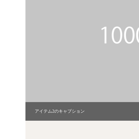
アイテム2のキャプション