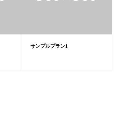
サンプルプラン1