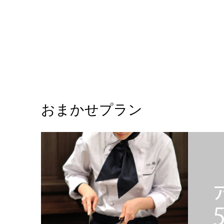
おまかせプラン