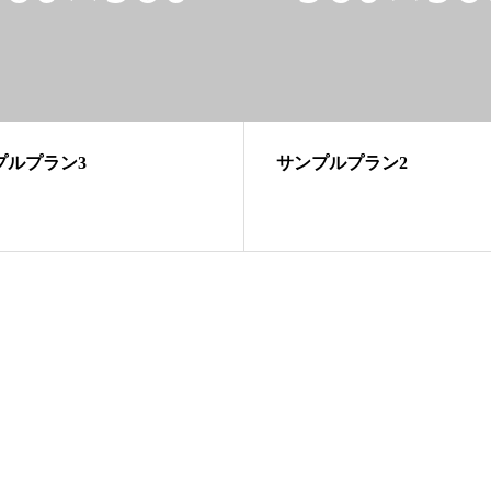
プルプラン3
サンプルプラン2